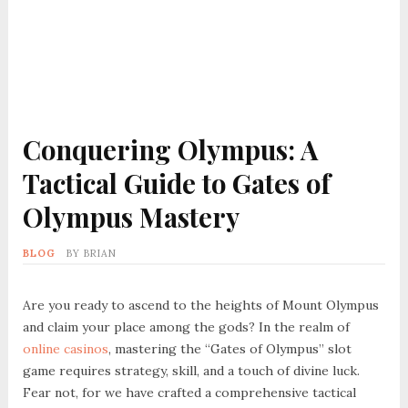
Conquering Olympus: A
Tactical Guide to Gates of
Olympus Mastery
BLOG
BY
BRIAN
Are you ready to ascend to the heights of Mount Olympus
and claim your place among the gods? In the realm of
online casinos
, mastering the “Gates of Olympus” slot
game requires strategy, skill, and a touch of divine luck.
Fear not, for we have crafted a comprehensive tactical