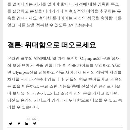
를 걸어나가는 시기를 알아야 합니다. 세션에 대한 명확한 목표
를 설정하고 손실을 따라가거나 비현실적인 이익을 추구하는 유
혹을 견뎌내세요. 현명한 플레이어는 자신의 성공을 축하할 때를
알고, 다른 날을 정복할 수 있도록 살아남습니다.
결론: 위대함으로 떠오르세요
온라인 슬롯의 영역에서, 몇 가지 도전이 Olympus의 문과 잠재
적 보상 면에서 견줄 만합니다. 이 전술 가이드를 무장하고 있으
면 Olympus산을 정복하고 신들 사이에서 당신의 정당한 자리를
차지할 지식과 전략이 있습니다. 신들의 힘을 받아들이고, 계속되
는 릴을 이용하고, 무료 스핀 기능을 통해 전설적인 승리로 이끌
어 보세요. 인내, 끈기, 그리고 조금의 신의 운을 가지고 있다면,
당신도 온라인 카지노의 영역에서 위대함으로 떠오를 수 있고 승
리할 수 있습니다.
SHARE