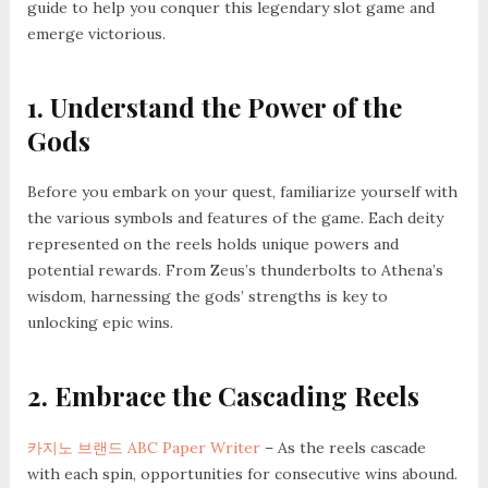
guide to help you conquer this legendary slot game and
emerge victorious.
1. Understand the Power of the
Gods
Before you embark on your quest, familiarize yourself with
the various symbols and features of the game. Each deity
represented on the reels holds unique powers and
potential rewards. From Zeus’s thunderbolts to Athena’s
wisdom, harnessing the gods’ strengths is key to
unlocking epic wins.
2. Embrace the Cascading Reels
카지노 브랜드 ABC Paper Writer
– As the reels cascade
with each spin, opportunities for consecutive wins abound.