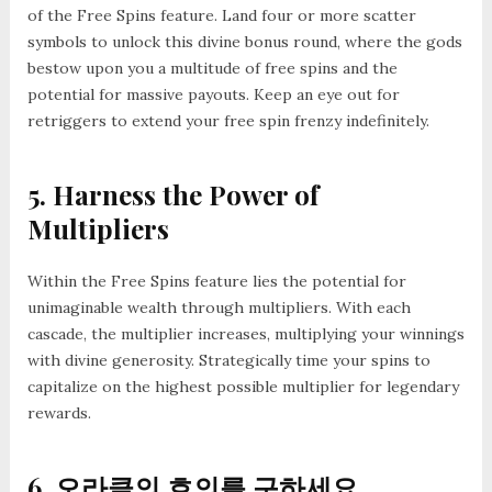
of the Free Spins feature. Land four or more scatter
symbols to unlock this divine bonus round, where the gods
bestow upon you a multitude of free spins and the
potential for massive payouts. Keep an eye out for
retriggers to extend your free spin frenzy indefinitely.
5. Harness the Power of
Multipliers
Within the Free Spins feature lies the potential for
unimaginable wealth through multipliers. With each
cascade, the multiplier increases, multiplying your winnings
with divine generosity. Strategically time your spins to
capitalize on the highest possible multiplier for legendary
rewards.
6. 오라클의 호의를 구하세요